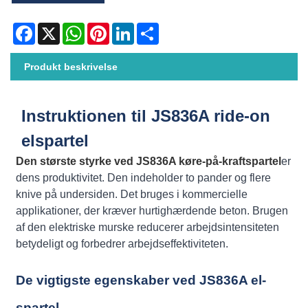
Facebook
X
WhatsApp
Pinterest
LinkedIn
Share
Produkt beskrivelse
Instruktionen til JS836A ride-on
elspartel
Den største styrke ved JS836A køre-på-kraftspartel
er
dens produktivitet. Den indeholder to pander og flere
knive på undersiden. Det bruges i kommercielle
applikationer, der kræver hurtighærdende beton. Brugen
af ​​den elektriske murske reducerer arbejdsintensiteten
betydeligt og forbedrer arbejdseffektiviteten.
De vigtigste egenskaber ved JS836A el-
spartel