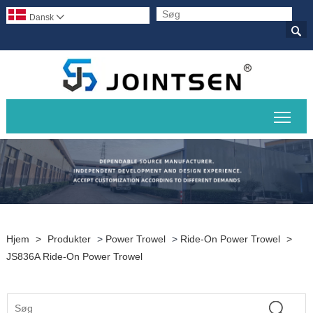
Dansk


Skif
Hjem
>
Produkter
>
Power Trowel
>
Ride-On Power Trowel
>
JS836A Ride-On Power Trowel