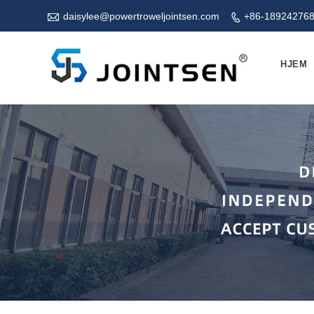

daisylee@powertroweljointsen.com
+86-18924276

HJEM