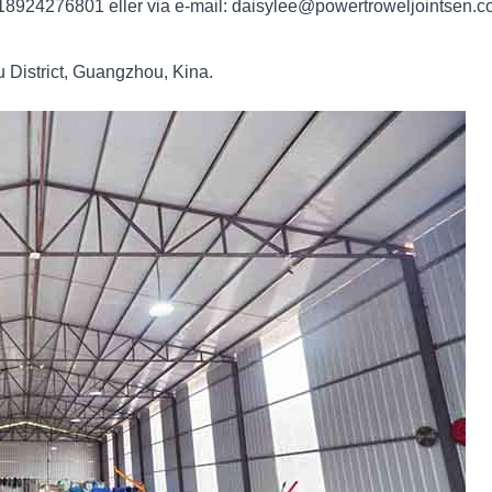
-18924276801 eller via e-mail: daisylee@powertroweljointsen.co
District, Guangzhou, Kina.