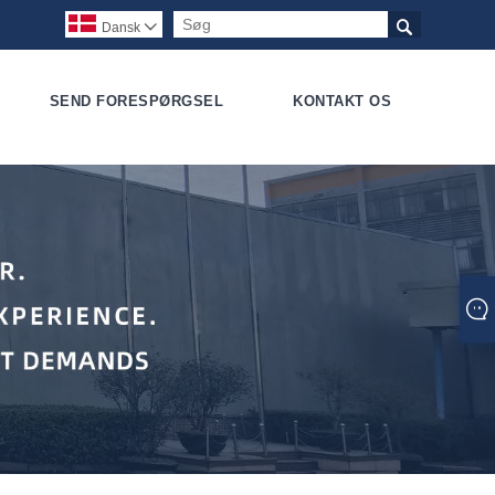

Dansk

SEND FORESPØRGSEL
KONTAKT OS