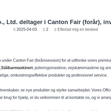
td. deltager i Canton Fair (forår), invi
2025-04-03
2
Efterlad mig en besked
oom under Canton Fair (forårssession) for at udforske vores prem
,
Stålbarmaskineri
, poleringsmaskine, vejskæremaskine og and
idelige, omkostningseffektive produkter og professionel service.
artnerskaber, se nye produkter og styrke samarbejdet. Vores Of
brug for hjælp, er du velkommen til at kontakte os, og vi arrang