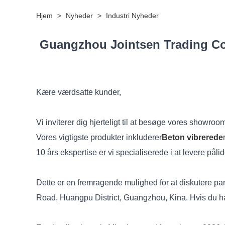
Hjem
>
Nyheder
>
Industri Nyheder
Guangzhou Jointsen Trading Co., L
Kære værdsatte kunder,
Vi inviterer dig hjerteligt til at besøge vores showr
Vores vigtigste produkter inkluderer
Beton vibrerede
r
10 års ekspertise er vi specialiserede i at levere pål
Dette er en fremragende mulighed for at diskutere p
Road, Huangpu District, Guangzhou, Kina. Hvis du har 